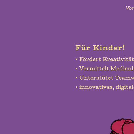
Von
Für Kinder!
• Fördert Kreativit
• Vermittelt Medie
• Unterstützt Team
• innovatives, digit