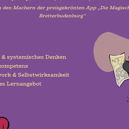
 den Machern der preisgekrönten App „Die Magisc
Bretterbudenburg“
ät & systemisches Denken
nkompetenz
work & Selbstwirksamkeit
ales Lernangebot