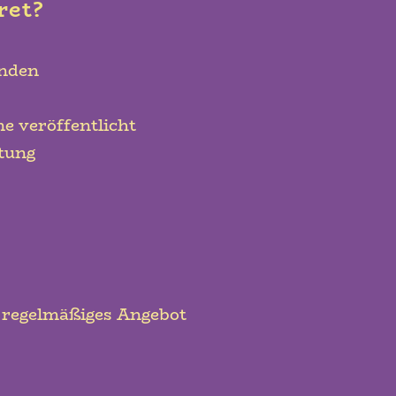
ret?
unden
ne veröffentlicht
itung
 regelmäßiges Angebot