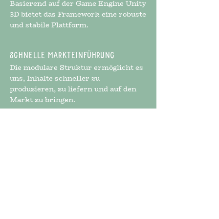
Basierend auf der Game Engine Unity
3D bietet das Framework eine robuste
und stabile Plattform.
Schnelle Markteinführung
Die modulare Struktur ermöglicht es
uns, Inhalte schneller zu
produzieren, zu liefern und auf den
Markt zu bringen.
Interesse geweckt?
Gerne gestalten wir individuelle
Angebote für Ihre Schule oder
Bildungseinrichtung.
info@meanderinteractive.com