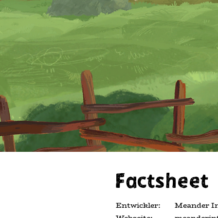
Factsheet
Entwickler:
Meander In
Webseite:
meanderint