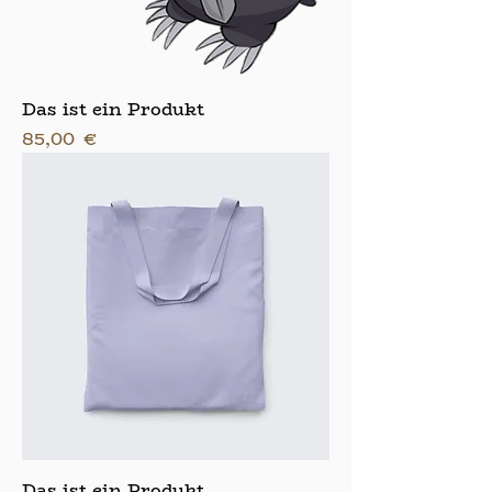
Das ist ein Produkt
Preis
85,00 €
Das ist ein Produkt